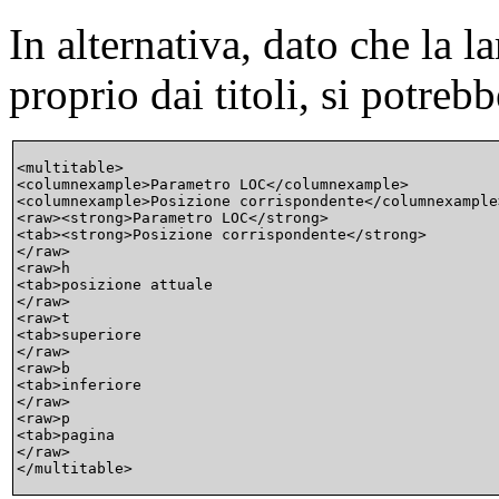
In alternativa, dato che la 
proprio dai titoli, si potrebb
<multitable>

<columnexample>Parametro LOC</columnexample>

<columnexample>Posizione corrispondente</columnexample>
<raw><strong>Parametro LOC</strong>

<tab><strong>Posizione corrispondente</strong>

</raw>

<raw>h

<tab>posizione attuale

</raw>

<raw>t

<tab>superiore

</raw>

<raw>b

<tab>inferiore

</raw>

<raw>p

<tab>pagina

</raw>
