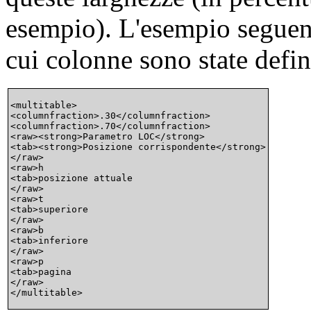
esempio). L'esempio seguente
cui colonne sono state defi
<multitable>

<columnfraction>.30</columnfraction>

<columnfraction>.70</columnfraction>

<raw><strong>Parametro LOC</strong>

<tab><strong>Posizione corrispondente</strong>

</raw>

<raw>h

<tab>posizione attuale

</raw>

<raw>t

<tab>superiore

</raw>

<raw>b

<tab>inferiore

</raw>

<raw>p

<tab>pagina

</raw>
