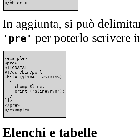
In aggiunta, si può delimita
per poterlo scrivere i
pre
<example>

<pre>

<![CDATA[

#!/usr/bin/perl

while ($line = <STDIN>)

  {

    chomp $line;

    print ("$line\r\n");

  }

]]>

</pre>

Elenchi e tabelle