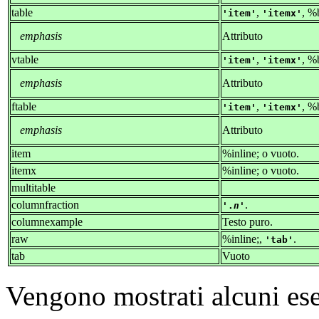
table
,
, %
item
itemx
emphasis
Attributo
vtable
,
, %
item
itemx
emphasis
Attributo
ftable
,
, %
item
itemx
emphasis
Attributo
item
%inline; o vuoto.
itemx
%inline; o vuoto.
multitable
columnfraction
.
.
n
columnexample
Testo puro.
raw
%inline;,
.
tab
tab
Vuoto
Vengono mostrati alcuni es