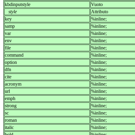
kbdinputstyle
Vuoto
style
Attributo
key
%inline;
samp
%inline;
var
%inline;
env
%inline;
file
%inline;
command
%inline;
option
%inline;
dfn
%inline;
cite
%inline;
acronym
%inline;
url
%inline;
emph
%inline;
strong
%inline;
sc
%inline;
roman
%inline;
italic
%inline;
bold
%inline;