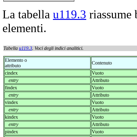
La tabella
u119.3
riassume b
elementi.
Tabella
u119.3
. Voci degli indici analitici.
Elemento o
Contenuto
attributo
cindex
Vuoto
entry
Attributo
findex
Vuoto
entry
Attributo
vindex
Vuoto
entry
Attributo
kindex
Vuoto
entry
Attributo
pindex
Vuoto