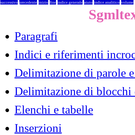
successivo
precedente
inizio
fine
indice generale
aiuto
indice analitico
volume
Sgmltex
Paragrafi
Indici e riferimenti incroc
Delimitazione di parole e 
Delimitazione di blocchi 
Elenchi e tabelle
Inserzioni