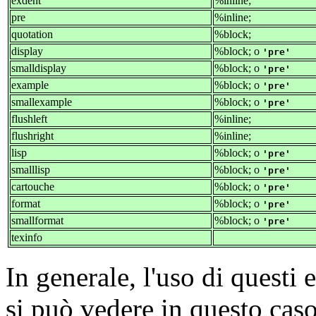
exdent
%inline;
pre
%inline;
quotation
%block;
display
%block; o
pre
smalldisplay
%block; o
pre
example
%block; o
pre
smallexample
%block; o
pre
flushleft
%inline;
flushright
%inline;
lisp
%block; o
pre
smalllisp
%block; o
pre
cartouche
%block; o
pre
format
%block; o
pre
smallformat
%block; o
pre
texinfo
In generale, l'uso di questi
si può vedere in questo caso