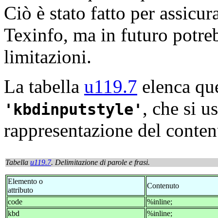
Ciò è stato fatto per assicu
Texinfo, ma in futuro potreb
limitazioni.
La tabella
u119.7
elenca que
, che si u
kbdinputstyle
rappresentazione del conte
Tabella
u119.7
. Delimitazione di parole e frasi.
Elemento o
Contenuto
attributo
code
%inline;
kbd
%inline;