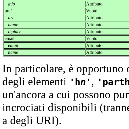
info
Attributo
uref
Vuoto
uri
Attributo
name
Attributo
replace
Attributo
email
Vuoto
email
Attributo
name
Attributo
In particolare, è opportuno 
degli elementi
,
h
n
part
un'ancora a cui possono punta
incrociati disponibili (tran
a degli URI).