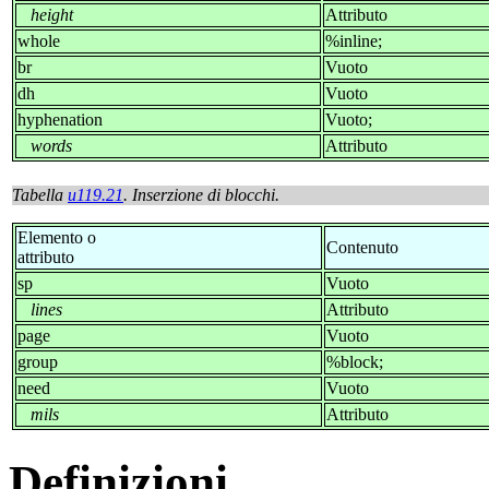
height
Attributo
whole
%inline;
br
Vuoto
dh
Vuoto
hyphenation
Vuoto;
words
Attributo
Tabella
u119.21
. Inserzione di blocchi.
Elemento o
Contenuto
attributo
sp
Vuoto
lines
Attributo
page
Vuoto
group
%block;
need
Vuoto
mils
Attributo
Definizioni