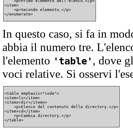
    <p>Primo elemento dell'elenco.</p>

<item>

    <p>Secondo elemento.</p>

In questo caso, si fa in mod
abbia il numero tre. L'elenco
l'elemento
, dove g
table
voci relative. Si osservi l'e
<table emphasis="code">

<item>ls</item>

<itemx>dir</itemx>

    <p>Elenco del contenuto della directory.</p>

<item>cd</item>

    <p>Cambia directory.</p>
