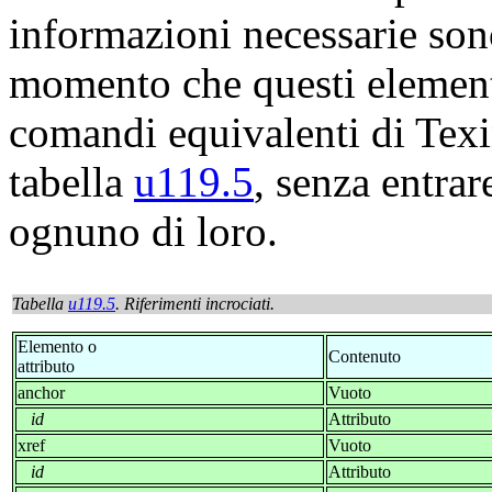
informazioni necessarie sono
momento che questi element
comandi equivalenti di
Texi
tabella
u119.5
, senza entrar
ognuno di loro.
Tabella
u119.5
. Riferimenti incrociati.
Elemento o
Contenuto
attributo
anchor
Vuoto
id
Attributo
xref
Vuoto
id
Attributo