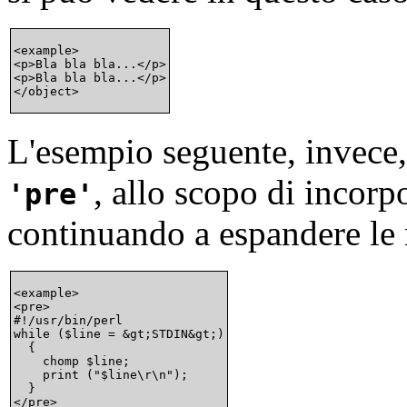
<example>

<p>Bla bla bla...</p>

<p>Bla bla bla...</p>

L'esempio seguente, invece,
, allo scopo di incorp
pre
continuando a espandere l
<example>

<pre>

#!/usr/bin/perl

while ($line = &gt;STDIN&gt;)

  {

    chomp $line;

    print ("$line\r\n");

  }

</pre>
