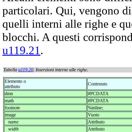
particolari. Qui, vengono di
quelli interni alle righe e q
blocchi. A questi corrispon
u119.21
.
Tabella
u119.20
. Inserzioni interne alle righe.
Elemento o
Contenuto
attributo
dmn
#PCDATA
math
#PCDATA
footnote
%inline;
image
Vuoto
name
Attributo
width
Attributo