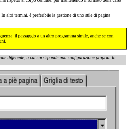
na rispetto al corpo centrale, pur mantenendo il formato della carta
In altri termini, è preferibile la gestione di uno stile di pagina
seguenza, il passaggio a un altro programma simile, anche se con
uni.
one differente, a cui corrisponde una configurazione propria. In