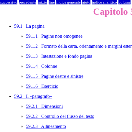
successivo
precedente
inizio
fine
indice generale
aiuto
indice analitico
volume
Capitolo
59.1 La pagina
59.1.1 Pagine non omogenee
59.1.2 Formato della carta, orientamento e margini ester
59.1.3 Intestazione e fondo pagina
59.1.4 Colonne
59.1.5 Pagine destre e sinistre
59.1.6 Esercizio
59.2 Il «paragrafo»
59.2.1 Dimensioni
59.2.2 Controllo del flusso del testo
59.2.3 Allineamento