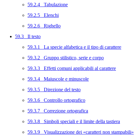
59.2.4 Tabulazione
59.2.5 Elenchi
59.2.6 Righello
59.3 Il testo
59.3.1 La specie alfabetica e il tipo di carattere
59.3.2 Gruppo stilistico, serie e corpo
59.3.3 Effetti comuni applicabili al carattere
59.3.4 Maiuscole e minuscole
59.3.5 Direzione del testo
59.3.6 Controllo ortografico
59.3.7 Correzione ortografica
59.3.8 Simboli speciali e il limite della tastiera
59.3.9 Visualizzazione dei «caratteri non stampabili»