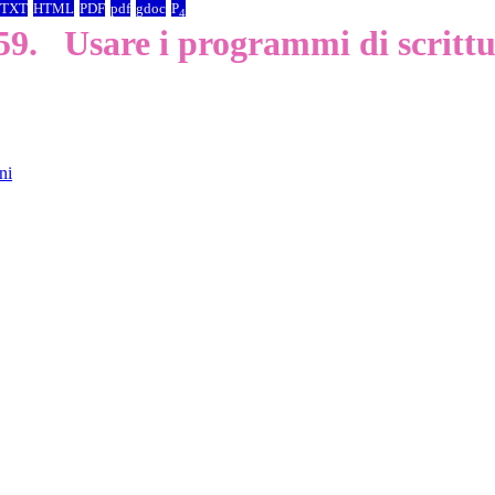
TXT
HTML
PDF
pdf
gdoc
P
4
 59.
Usare i programmi di scrittu
ni