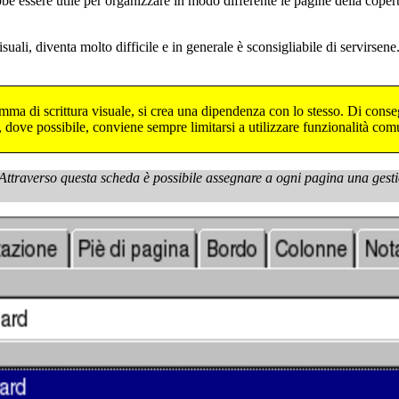
e essere utile per organizzare in modo differente le pagine della coperti
uali, diventa molto difficile e in generale è sconsigliabile di servirsene. 
ramma di scrittura visuale, si crea una dipendenza con lo stesso. Di con
, dove possibile, conviene sempre limitarsi a utilizzare funzionalità com
 Attraverso questa scheda è possibile assegnare a ogni pagina una gesti