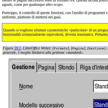
mentre le pagine successive sono in formato A4. Questa facoltà potrebb
uguale, come per qualunque altro scopo.
Purtroppo, il controllo di queste funzioni, con l'ausilio di programmi vis
uniforme, piuttosto di mettersi nei guai.
Quando si vogliono sfruttare caratteristiche «particolari» di un prog
funzionalità sostanzialmente equivalenti, diventa traumatico. Pertanto
Figura
59.1
. LibreOffice Writer: {
}, {
}, {
}.
Formato
Pagina
Gestione
generale, è meglio limitarsi alla gestione «standard».