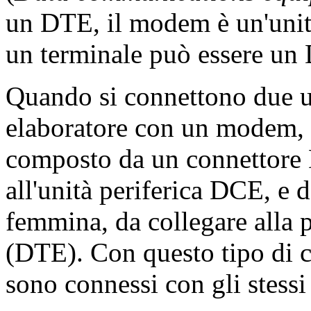
un DTE, il modem è un'uni
un terminale può essere un
Quando si connettono due u
elaboratore con un modem, s
composto da un connettore 
all'unità periferica DCE, e
femmina, da collegare alla p
(DTE). Con questo tipo di ca
sono connessi con gli stessi 