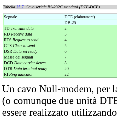
Tabella
35.7
. Cavo seriale RS-232C standard (DTE-DCE)
Segnale
DTE (elaboratore)
DB-25
TD
Transmit data
2
RD
Receive data
3
RTS
Request to send
4
CTS
Clear to send
5
DSR
Data set ready
6
Massa dei segnali
7
DCD
Data carrier detect
8
DTR
Data terminal ready
20
RI
Ring indicator
22
Un cavo Null-modem, per la
(o comunque due unità DTE) 
essere realizzato utilizzan