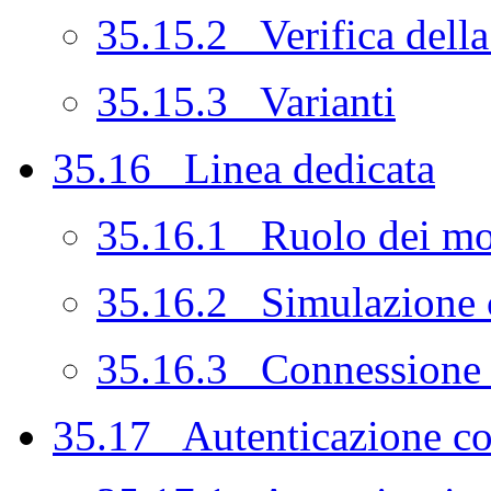
35.15.2 Verifica dell
35.15.3 Varianti
35.16 Linea dedicata
35.16.1 Ruolo dei m
35.16.2 Simulazione c
35.16.3 Connessione
35.17 Autenticazione co