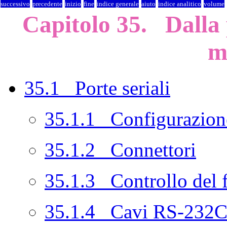
successivo
precedente
inizio
fine
indice generale
aiuto
indice analitico
volume
Capitolo 35.
Dalla 
m
35.1 Porte seriali
35.1.1 Configurazione
35.1.2 Connettori
35.1.3 Controllo del 
35.1.4 Cavi RS-232