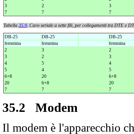
3
2
3
7
7
7
Tabella
35.9
. Cavo seriale a sette fili, per collegamenti tra DTE e D
DB-25
DB-25
DB-25
femmina
femmina
femmina
2
3
2
3
2
3
4
5
4
5
4
5
6+8
20
6+8
20
6+8
20
7
7
7
35.2
Modem
Il modem è l'apparecchio ch