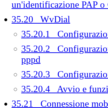
un'identificazione PAP 
35.20 WvDial
35.20.1 Configurazio
35.20.2 Configurazion
pppd
35.20.3 Configurazio
35.20.4 Avvio e funz
35.21 Connessione mobi