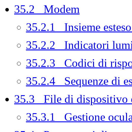
35.2 Modem
35.2.1 Insieme esteso
35.2.2 Indicatori lum
35.2.3 Codici di rispo
35.2.4 Sequenze di e
35.3 File di dispositivo
35.3.1 Gestione ocula