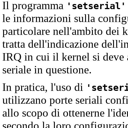
Il programma
setserial
le informazioni sulla config
particolare nell'ambito dei
k
tratta dell'indicazione dell'
IRQ in cui il
kernel si deve 
seriale in questione.
In pratica, l'uso di
setser
utilizzano porte seriali con
allo scopo di ottenerne l'ide
secondo la loro configurazi