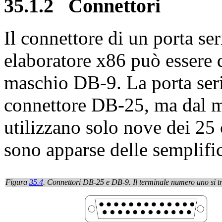
35.1.2
Connettori
Il connettore di un porta se
elaboratore x86 può essere 
maschio DB-9. La porta seri
connettore DB-25, ma dal m
utilizzano solo nove dei 25 
sono apparse delle semplific
Figura
35.4
. Connettori DB-25 e DB-9. Il terminale numero uno si trov